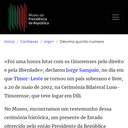
Saltar para o conteúdo principal
Início
Conhecer
mpr+
Décimo quinto número
«Foi uma honra lutar com os timorenses pelo direito
e pela liberdade», declarou
Jorge Sampaio
, no dia em
que
Timor-Leste
se tornou um país soberano e livre,
a 20 de maio de 2002, na Cerimónia Bilateral Luso-
Timorense, que teve lugar em Díli.
No Museu, encontramos um testemunho dessa
cerimónia histórica, um presente de Estado
oferecido pelo então Presidente da República