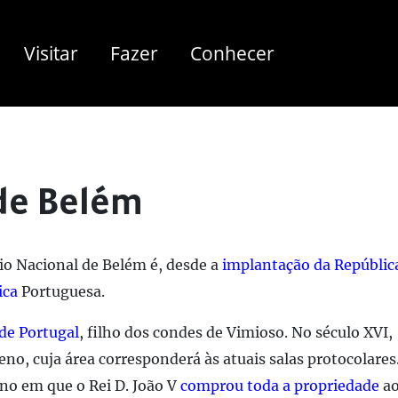
Visitar
Fazer
Conhecer
 de Belém
io Nacional de Belém é, desde a
implantação da Repúblic
ica
Portuguesa.
de Portugal
, filho dos condes de Vimioso. No século XVI,
no, cuja área corresponderá às atuais salas protocolares
no em que o Rei D. João V
comprou toda a propriedade
ao