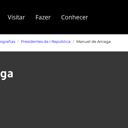
Visitar
Fazer
Conhecer
iografias
Presidentes da I República
Manuel de Arriaga
aga