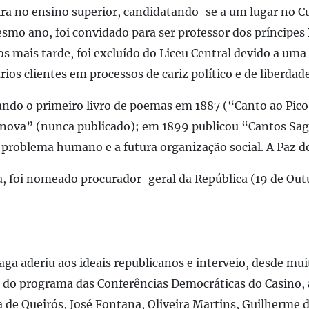
ira no ensino superior, candidatando-se a um lugar no Cu
smo ano, foi convidado para ser professor dos príncipes 
s mais tarde, foi excluído do Liceu Central devido a uma
os clientes em processos de cariz político e de liberdad
icando o primeiro livro de poemas em 1887 (“Canto ao Pi
ova” (nunca publicado); em 1899 publicou “Cantos Sagr
 problema humano e a futura organização social. A Paz d
, foi nomeado procurador-geral da República (19 de Outu
 aderiu aos ideais republicanos e interveio, desde muito 
s do programa das Conferências Democráticas do Casino, 
a de Queirós, José Fontana, Oliveira Martins, Guilherme 