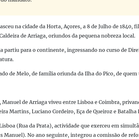
asceu na cidade da Horta, Açores, a 8 de Julho de 1840, f
Caldeira de Arriaga, oriundos da pequena nobreza local.
ga partiu para o continente, ingressando no curso de Dir
atura.
do de Melo, de família oriunda da Ilha do Pico, de quem t
, Manuel de Arriaga viveu entre Lisboa e Coimbra, priva
ra Martins, Luciano Cordeiro, Eça de Queiroz e Batalha 
Lisboa (Rua da Prata), actividade que exerceu em simultâ
os Manuel). No ano seguinte, integrou a comissão de ref