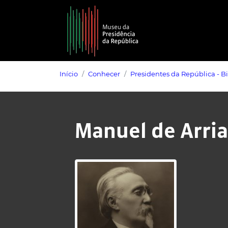
Saltar para o conteúdo principal
Início
Conhecer
Presidentes da República - B
Manuel de Arri