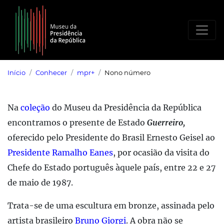
Saltar para o conteúdo principal
Início
Conhecer
mpr+
Nono número
Na
coleção
do Museu da Presidência da República
encontramos o presente de Estado
Guerreiro,
oferecido pelo Presidente do Brasil Ernesto Geisel ao
Presidente Ramalho Eanes
, por ocasião da visita do
Chefe do Estado português àquele país, entre 22 e 27
de maio de 1987.
Trata-se de uma escultura em bronze, assinada pelo
artista brasileiro
Bruno Giorgi
. A obra não se