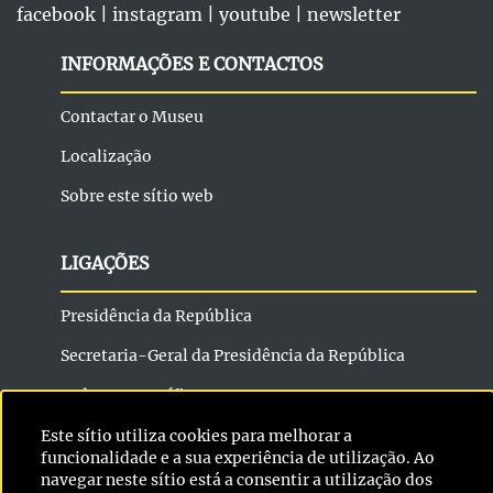
facebook
|
instagram
|
youtube
|
newsletter
INFORMAÇÕES E CONTACTOS
Contactar o Museu
Localização
Sobre este sítio web
LIGAÇÕES
Presidência da República
Secretaria-Geral da Presidência da República
Ordens Honoríficas Portuguesas
Arquivo dos Presidentes – MPR
Este sítio utiliza cookies para melhorar a
funcionalidade e a sua experiência de utilização. Ao
Biblioteca da Presidência da República
navegar neste sítio está a consentir a utilização dos